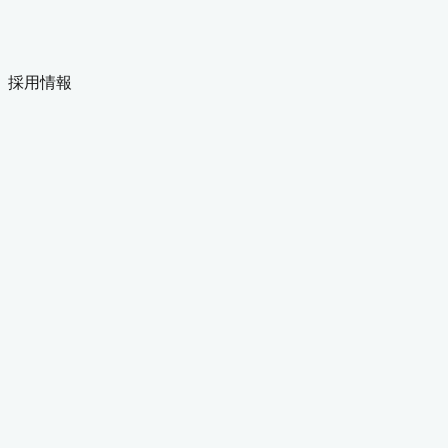
Recruit
採用情報